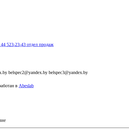
 44 523-23-43 отдел продаж
by belspec2@yandex.by belspec3@yandex.by
аботан в
Abeslab
ние