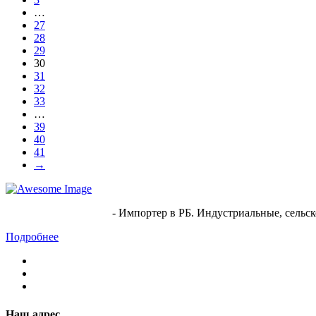
…
27
28
29
30
31
32
33
…
39
40
41
→
ООО "Белспецшина"
- Импортер в РБ. Индустриальные, сельск
Подробнее
Наш адрес